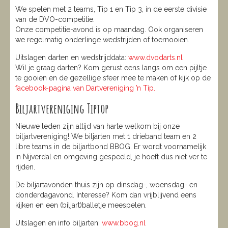
We spelen met 2 teams, Tip 1 en Tip 3, in de eerste divisie
van de DVO-competitie.
Onze competitie-avond is op maandag. Ook organiseren
we regelmatig onderlinge wedstrijden of toernooien.
Uitslagen darten en wedstrijddata:
www.dvodarts.nl
Wil je graag darten? Kom gerust eens langs om een pijltje
te gooien en de gezellige sfeer mee te maken of kijk op de
facebook-pagina van Dartvereniging ’n Tip.
Biljartvereniging Tiptop
Nieuwe leden zijn altijd van harte welkom bij onze
biljartvereniging! We biljarten met 1 drieband team en 2
libre teams in de biljartbond BBOG. Er wordt voornamelijk
in Nijverdal en omgeving gespeeld, je hoeft dus niet ver te
rijden.
De biljartavonden thuis zijn op dinsdag-, woensdag- en
donderdagavond. Interesse? Kom dan vrijblijvend eens
kijken en een (biljart)balletje meespelen.
Uitslagen en info biljarten:
www.bbog.nl