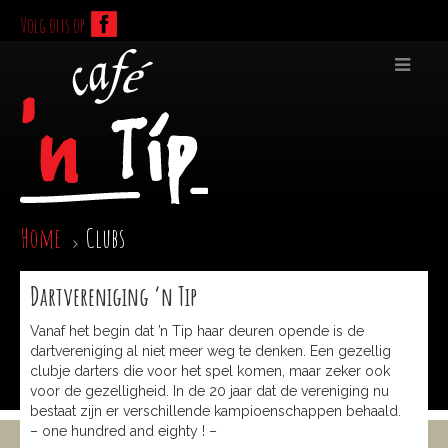
Volg ons op
Home
Clubs
Dartvereniging ’n Tip
Vanaf het begin dat ’n Tip haar deuren opende is de
dartvereniging al niet meer weg te denken. Een gezellig
clubje darters die voor het spel komen, maar zeker ook
voor de gezelligheid. In de 20 jaar dat de vereniging nu
bestaat zijn er verschillende kampioenschappen behaald.
– one hundred and eighty ! –