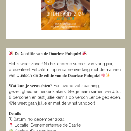
𝐃𝐞 𝟐𝐞 𝐞𝐝𝐢𝐭𝐢𝐞 𝐯𝐚𝐧 𝐝𝐞 𝐃𝐚𝐚𝐫𝐥𝐞𝐬𝐞 𝐏𝐮𝐛𝐪𝐮𝐢𝐳!
Het is weer zover! Na het enorme succes van vorig jaar,
presenteert Eetcafé ’n Tip in samenwerking met de mannen
van Quatsch de 𝟐𝐞 𝐞𝐝𝐢𝐭𝐢𝐞 𝐯𝐚𝐧 𝐝𝐞 𝐃𝐚𝐚𝐫𝐥𝐞𝐬𝐞 𝐏𝐮𝐛𝐪𝐮𝐢𝐳!
𝐖𝐚𝐭 𝐤𝐮𝐧 𝐣𝐞 𝐯𝐞𝐫𝐰𝐚𝐜𝐡𝐭𝐞𝐧? Een avond vol spanning,
gezelligheid en hersenkrakers. Stel je team samen van 4 tot
6 personen en test jullie kennis op verschillende gebieden.
Wie weet gaan jullie er met de winst vandoor!
𝐃𝐞𝐭𝐚𝐢𝐥𝐬:
🗓 Datum: 30 december 2024
Locatie: Evenementenweide Daarle