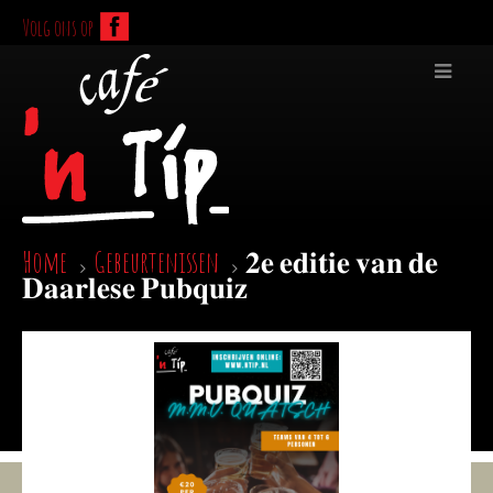
Volg ons op
Home
Gebeurtenissen
𝟐𝐞 𝐞𝐝𝐢𝐭𝐢𝐞 𝐯𝐚𝐧 𝐝𝐞
𝐃𝐚𝐚𝐫𝐥𝐞𝐬𝐞 𝐏𝐮𝐛𝐪𝐮𝐢𝐳