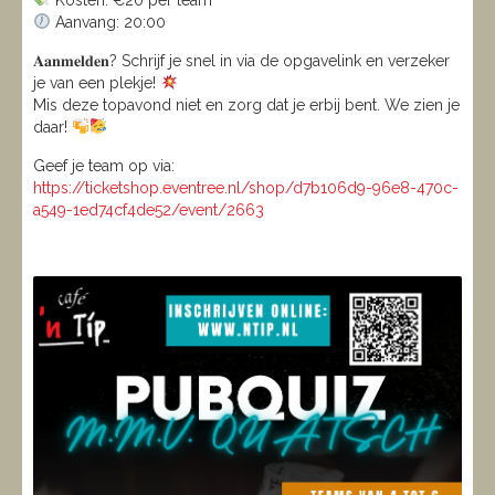
Kosten: €20 per team
Aanvang: 20:00
𝐀𝐚𝐧𝐦𝐞𝐥𝐝𝐞𝐧? Schrijf je snel in via de opgavelink en verzeker
je van een plekje!
Mis deze topavond niet en zorg dat je erbij bent. We zien je
daar!
Geef je team op via:
https://ticketshop.eventree.nl/shop/d7b106d9-96e8-470c-
a549-1ed74cf4de52/event/2663