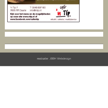
realisatie:
JBBH Webdesign