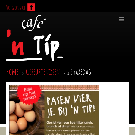
Volg ons op
Home
Gebeurtenissen
2e Paasdag