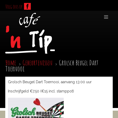
Volg ons op
Home
Gebeurtenissen
Grolsch Beugel Dart
Toernooi
Grolsch Beugel Dart Toernooi, aanvang 13:00 uur
Inschrijfgeld €7,50 (€15 incl. stamppot)