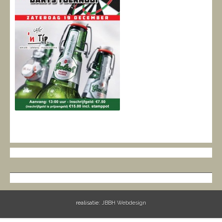
realisatie:
JBBH Webdesign