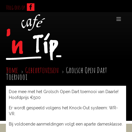
Volg ons op
Home
Gebeurtenissen
Grolsch Open Dart
Toernooi
Doe mee met het Grolsch Open Dart toernooi van Daarle!
Hoofdprijs €500
Er wordt gespeeld volgens het Knock-Out systeem: WR-
VR.
Bij voldoende aanmeldingen volgt een aparte damesklasse.