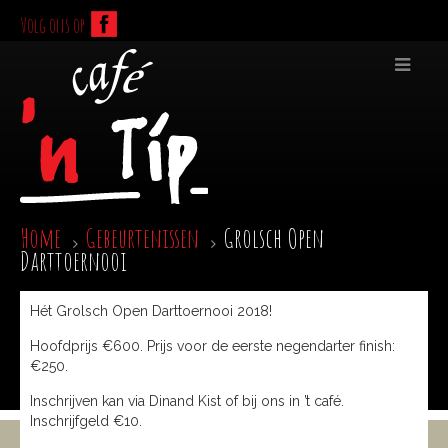
Volg ons op
Home
Gebeurtenissen
Grolsch Open
Darttoernooi
Hét Grolsch Open Darttoernooi 2018!
Hoofdprijs €600. Prijs voor de eerste negendarter finish:
€250.
Inschrijven kan via Dinand Kist of bij ons in ’t café.
Inschrijfgeld €10.