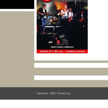
realisatie:
JBBH Webdesign