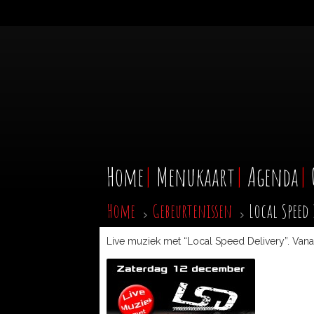
Home
Menukaart
Agenda
Home
Gebeurtenissen
Local Speed 
Live muziek met “Local Speed Delivery”. Vanaf