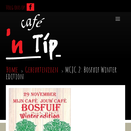
Volg ons op
Home
Gebeurtenissen
MCJC 2: Bosfuif Winter
edition