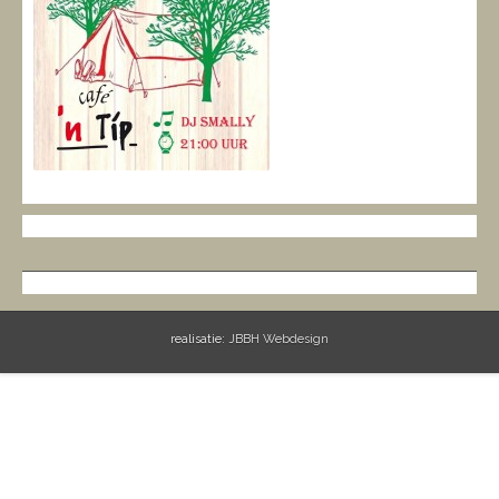
realisatie:
JBBH Webdesign