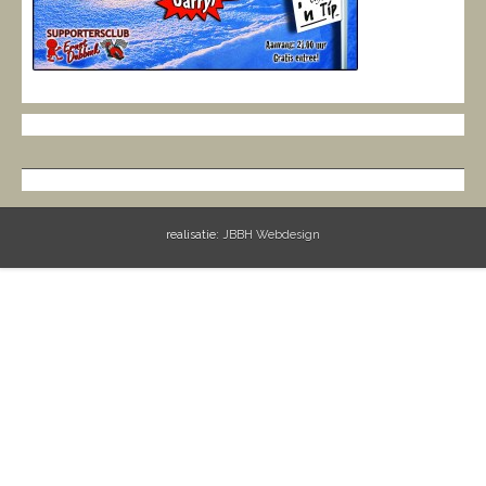
realisatie:
JBBH Webdesign