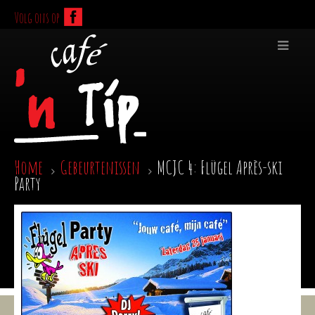
Volg ons op
Home
Gebeurtenissen
MCJC 4: Flügel Après-ski
Party