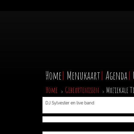
Home
Menukaart
Agenda
Home
Gebeurtenissen
Muziekale T
DJ Sylvester en live band