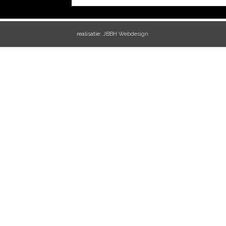
realisatie:
JBBH Webdesign