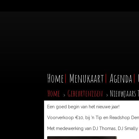
Home
Menukaart
Agenda
Home
Gebeurtenissen
Nieuwjaars 
Een goed begin van het nieuwe jaar!
Voorverkoop €10, bij ’n Tip en Readshop De
Met medewerking van DJ Thomas, DJ Small