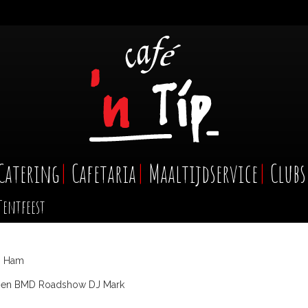
Catering
Cafetaria
Maaltijdservice
Clubs
Tentfeest
n Ham
y en BMD Roadshow DJ Mark