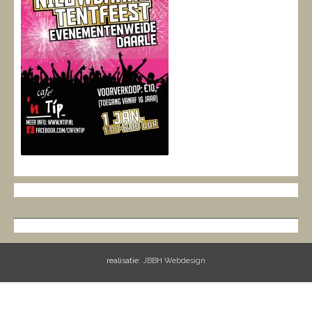
realisatie:
JBBH Webdesign