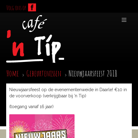
Volg ons op
Home
Gebeurtenissen
Nieuwjaarsfeest 2018
Nieuwjaarsfeest op de evenementenweide in Daarle! €10 in
de voorverkoop (verkrijgbaar bij ’n Tip)
(toegang vanaf 16 jaar)