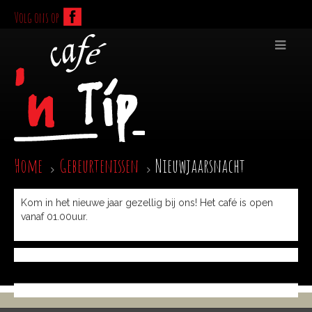
Volg ons op
Home
Gebeurtenissen
Nieuwjaarsnacht
Kom in het nieuwe jaar gezellig bij ons! Het café is open
vanaf 01.00uur.