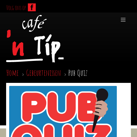
Volg ons op
Home
Gebeurtenissen
Pub Quiz