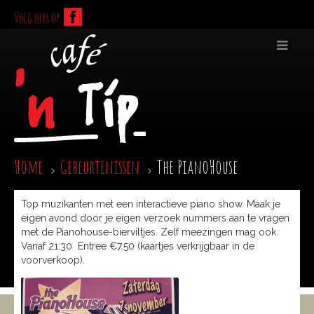
Volg ons op
Home
Gebeurtenissen
The PianoHouse
Top muzikanten met een interactieve piano show. Maak je
eigen avond door je eigen verzoek nummers aan te vragen
met de Pianohouse-bierviltjes. Zelf meezingen mag ook.
Vanaf 21:30 Entree €7.50 (kaartjes verkrijgbaar in de
voorverkoop).