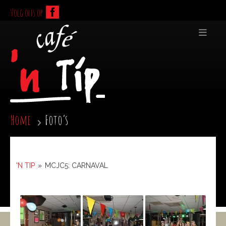
Volg ons op
Home
Foto’s
'N TIP
»
MCJC5: CARNAVAL