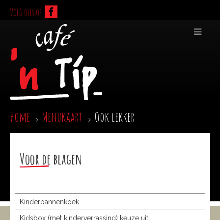
Volg ons op
Home
Menukaart
Ook lekker
Voor de blagen
Kinderpannenkoek
Kidsbox (met kinderverrassing) keuze uit: