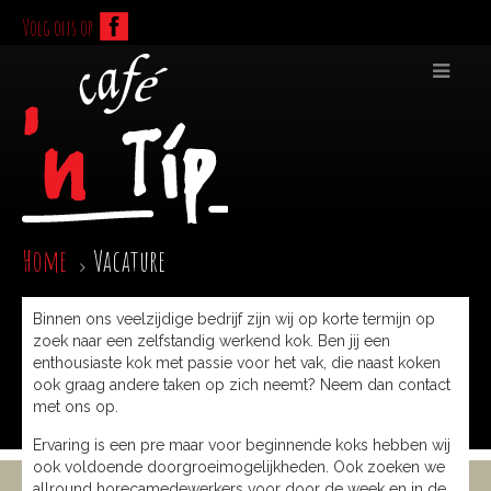
Volg ons op
Home
Vacature
Binnen ons veelzijdige bedrijf zijn wij op korte termijn op
zoek naar een zelfstandig werkend kok. Ben jij een
enthousiaste kok met passie voor het vak, die naast koken
ook graag andere taken op zich neemt? Neem dan contact
met ons op.
Ervaring is een pre maar voor beginnende koks hebben wij
ook voldoende doorgroeimogelijkheden. Ook zoeken we
allround horecamedewerkers voor door de week en in de