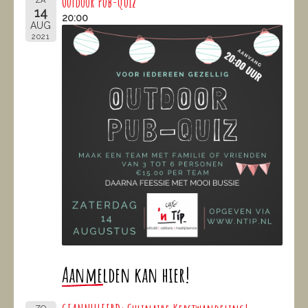
Outdoor Pub-Quiz
14
20:00
AUG
2021
Aanmelden kan hier!
ZO