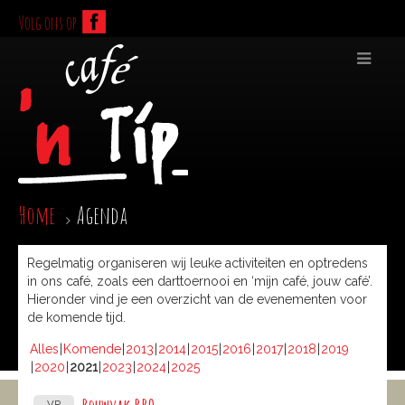
Volg ons op
Home
Agenda
Regelmatig organiseren wij leuke activiteiten en optredens
in ons café, zoals een darttoernooi en ‘mijn café, jouw café’.
Hieronder vind je een overzicht van de evenementen voor
de komende tijd.
Alles
Komende
2013
2014
2015
2016
2017
2018
2019
2020
2021
2023
2024
2025
VR