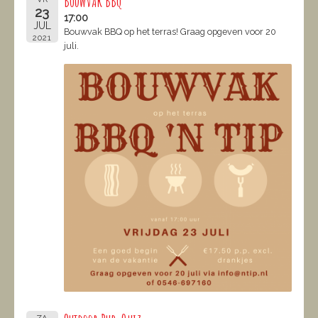
Bouwvak BBQ
23
17:00
JUL
Bouwvak BBQ op het terras! Graag opgeven voor 20
2021
juli.
ZA