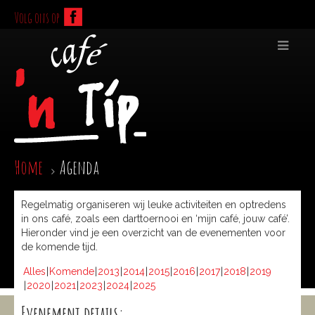
Volg ons op
Home
Agenda
Regelmatig organiseren wij leuke activiteiten en optredens
in ons café, zoals een darttoernooi en ‘mijn café, jouw café’.
Hieronder vind je een overzicht van de evenementen voor
de komende tijd.
Alles
Komende
2013
2014
2015
2016
2017
2018
2019
2020
2021
2023
2024
2025
Evenement details: