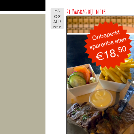
2e Paasdag bij 'n Tip!
MA
02
APR
2018