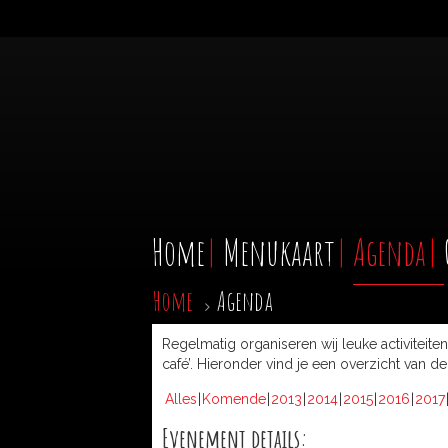
Home
Menukaart
Agenda
Home
Agenda
Regelmatig organiseren wij leuke activiteite
café’. Hieronder vind je een overzicht van 
Alles
Komende
2013
2014
2015
2016
2017
Evenement details: