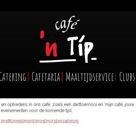
Catering
Cafetaria
Maaltijdservice
Clubs
n en optredens in ons café, zoals een darttoernooi en ‘mijn café, jouw
de evenementen voor de komende tijd.
2018
2019
2020
2021
2023
2024
2025